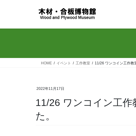
コ
ナ
ン
ビ
テ
ゲ
ン
ー
ツ
シ
へ
ョ
ス
ン
キ
に
ッ
移
HOME
イベント
工作教室
11/26 ワンコイン工
プ
動
2022年11月17日
11/26 ワンコイン
た。