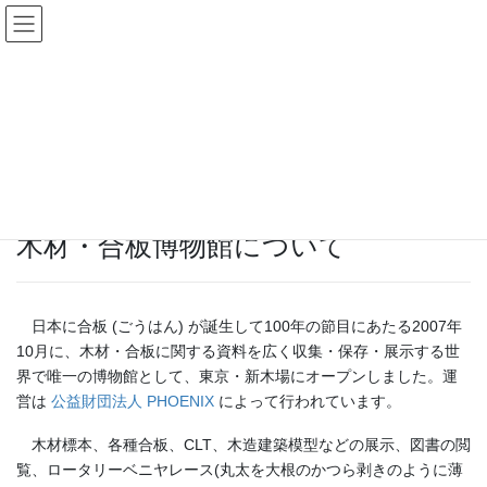
コ
ナ
ン
ビ
テ
ゲ
ン
ー
博物館概要
ツ
シ
へ
ョ
ス
ン
HOME
博物館概要
キ
に
ッ
移
プ
動
木材・合板博物館について
日本に合板 (ごうはん) が誕生して100年の節目にあたる2007年
10月に、木材・合板に関する資料を広く収集・保存・展示する世
界で唯一の博物館として、東京・新木場にオープンしました。運
営は
公益財団法人 PHOENIX
によって行われています。
木材標本、各種合板、CLT、木造建築模型などの展示、図書の閲
覧、ロータリーベニヤレース(丸太を大根のかつら剥きのように薄