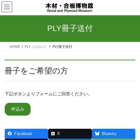
コ
ナ
ン
ビ
テ
ゲ
ン
ー
PLY冊子送付
ツ
シ
へ
ョ
ス
ン
HOME
PLY（ぷらい）
PLY冊子送付
キ
に
ッ
移
プ
動
冊子をご希望の方
下記ボタンよりフォームにご回答ください。
申込み
Facebook
X
Bluesky